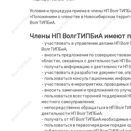
Условия и процедура приема в члены НП ВолгТИПБ
«Положением о членстве в Новосибирском терри
ВолгТИПБиА.
Члены НП ВолгТИПБиА имеют п
- участвовать в управлении делами НП Волг
ВолгТИПБиА;
- вносить предложения по совершенствовани
областях, связанных с деятельностью НП В
- получать информацию о деятельности НП 
- участвовать в разработке документов, о
- пользоваться консультационными, информ
- участвовать в мероприятиях, проводимых Н
- вносить замечания и предложения по улуч
- пользоваться всесторонней поддержкой Н
местного самоуправления;
- непосредственно обращаться в НП ВолгТИ
деятельности НП ВолгТИПБиА;
- получать от НП ВолгТИПБиА необходимые 
- пользоваться в первоочередном порядке 