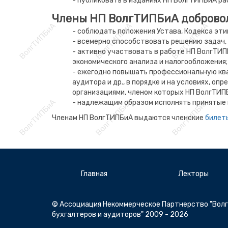
- публиковать в изданиях НП ВолгТИПБиА ра
Члены НП ВолгТИПБиА добровол
- соблюдать положения Устава, Кодекса эт
- всемерно способствовать решению задач,
- активно участвовать в работе НП ВолгТИ
экономического анализа и налогообложения;
- ежегодно повышать профессиональную ква
аудитора и др., в порядке и на условиях, 
организациями, членом которых НП ВолгТИП
- надлежащим образом исполнять принятые 
Членам НП ВолгТИПБиА выдаются членские
билет
Главная
Лекторы
© Ассоциация Некоммерческое Партнерство "Вол
бухгалтеров и аудиторов" 2009 - 2026