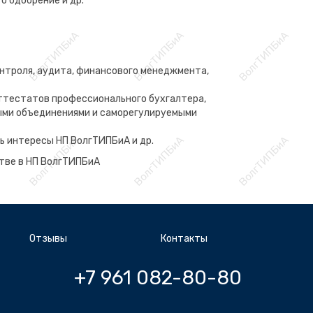
о одобрение и др.
онтроля, аудита, финансового менеджмента,
ттестатов профессионального бухгалтера,
ьными объединениями и саморегулируемыми
ь интересы НП ВолгТИПБиА и др.
тве в НП ВолгТИПБиА
Отзывы
Контакты
+7 961 082-80-80