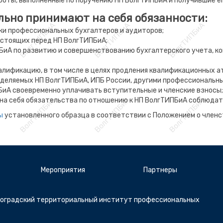
боты, выполненные по поручению НП ВолгТИПБиА и получившие ег
ьно принимают на себя обязанности:
ики профессиональных бухгалтеров и аудиторов;
 стоящих перед НП ВолгТИПБиА;
ПБиА по развитию и совершенствованию бухгалтерского учета, к
лификацию, в том числе в целях продления квалификационных а
определяемых НП ВолгТИПБиА, ИПБ России, другими профессионал
БиА своевременно уплачивать вступительные и членские взносы;
на себя обязательства по отношению к НП ВолгТИПБиА соблюдат
ы
установленного образца в соответствии с Положением о членс
Мероприятия
Партнеры
гоградский территориальный институт профессиональных