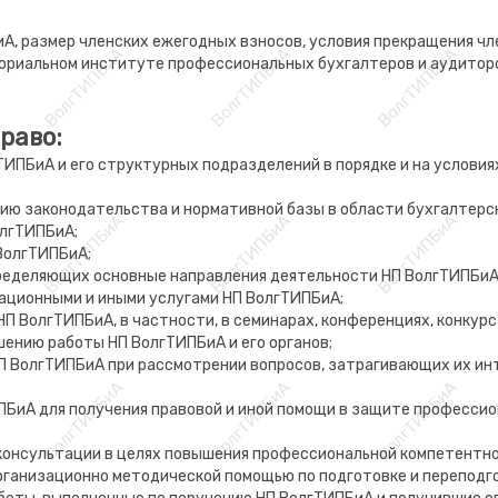
иА, размер членских ежегодных взносов, условия прекращения 
ториальном институте профессиональных бухгалтеров и аудито
раво:
ТИПБиА и его структурных подразделений в порядке и на условия
ю законодательства и нормативной базы в области бухгалтерско
олгТИПБиА;
ВолгТИПБиА;
пределяющих основные направления деятельности НП ВолгТИПБиА
ационными и иными услугами НП ВолгТИПБиА;
П ВолгТИПБиА, в частности, в семинарах, конференциях, конкурсах
шению работы НП ВолгТИПБиА и его органов;
П ВолгТИПБиА при рассмотрении вопросов, затрагивающих их инт
ПБиА для получения правовой и иной помощи в защите профессио
консультации в целях повышения профессиональной компетентно
организационно методической помощью по подготовке и переподг