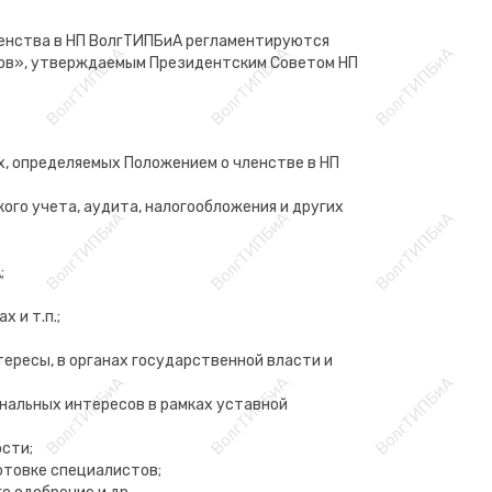
членства в НП ВолгТИПБиА регламентируются
ров», утверждаемым Президентским Советом НП
х, определяемых Положением о членстве в НП
го учета, аудита, налогообложения и других
;
 и т.п.;
ересы, в органах государственной власти и
нальных интересов в рамках уставной
сти;
отовке специалистов;