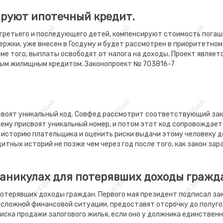
руют ипотечный кредит.
третьего и последующего детей, компенсируют стоимость погаше
ржки, уже внесен в Госдуму и будет рассмотрен в приоритетном 
Кроме того, выплаты освободят от налога на доходы. Проект явля
ным жилищным кредитом. Законопроект № 703816-7
воят уникальный код. Совфед рассмотрит соответствующий зак
, ему присвоят уникальный номер, и потом этот код сопровождае
ую историю плательщика и оценить риски выдачи этому человеку 
итных историй не позже чем через год после того, как закон за
каникулах для потерявших доходы гражд
потерявших доходы граждан. Первого мая президент подписал за
 сложной финансовой ситуации, предоставят отсрочку до полугод
иска продажи залогового жилья, если оно у должника единствен