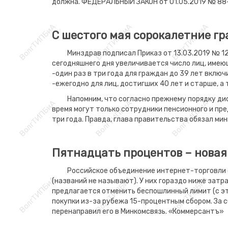
должна. ФЕДЕРАЛЬНЫЙ ЗАКОН от 01.05.2019 № 8
С шестого мая сорокалетние г
Минздрав подписал Приказ от 13.03.2019 № 1
сегодняшнего дня увеличивается число лиц, име
-один раз в три года для граждан до 39 лет включ
-ежегодно для лиц, достигших 40 лет и старше, а
Напомним, что согласно прежнему порядку ди
время могут только сотрудники пенсионного и пре
три года. Правда, глава правительства обязал м
Пятнадцать процентов – новая
Российское объединение интернет-торговли 
(названий не называют). У них гораздо ниже затр
предлагается отменить беспошлинный лимит (с этог
покупки из-за рубежа 15-процентным сбором. За 
перенаправил его в Минкомсвязь. «Коммерсантъ»