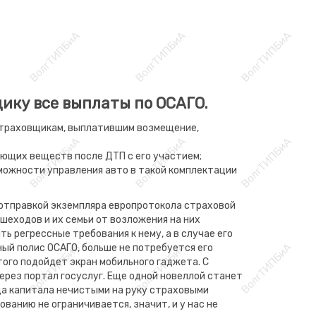
ику все выплаты по ОСАГО.
 страховщикам, выплатившим возмещение,
ющих веществ после ДТП с его участием;
можности управления авто в такой комплектации
с отправкой экземпляра европротокола страховой
шеходов и их семьи от возложения на них
 регрессные требования к нему, а в случае его
ый полис ОСАГО, больше не потребуется его
того подойдет экран мобильного гаджета. С
ерез портал госуслуг. Еще одной новеллой станет
да капитала нечистыми на руку страховыми
анию не ограничивается, значит, и у нас не