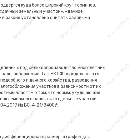
двергся куда более широкий круг терминов.
 «дачный земельный участок», «дачное
у в законе установлено считать садовыми
ыделенных под сельхозпроизводство многолетних
 налогообложение. Так, НК РФ определено, что
 подсобного и дачного хозяйства, разведения
налогообложения участков в зависимости от их
естным властям о том, что нормы, ухудшающие
вок земельного налога на отдельные участки,
30.04.2019 № БС-4-21/8400@
ию дифференцировать размер штрафов для