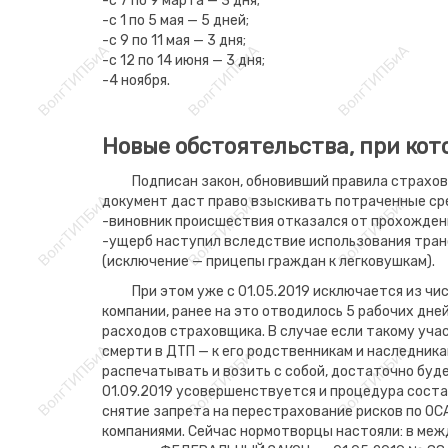
-с 7 по 9 марта — 3 дня;
-с 1 по 5 мая — 5 дней;
-с 9 по 11 мая — 3 дня;
-с 12 по 14 июня — 3 дня;
-4 ноября.
Новые обстоятельства, при ко
Подписан закон, обновивший правила страхо
документ даст право взыскивать потраченные сре
-виновник происшествия отказался от прохожден
-ущерб наступил вследствие использования тран
(исключение — прицепы граждан к легковушкам).
При этом уже с 01.05.2019 исключается из ч
компании, ранее на это отводилось 5 рабочих дне
расходов страховщика. В случае если такому учас
смерти в ДТП — к его родственникам и наследник
распечатывать и возить с собой, достаточно буде
01.09.2019 усовершенствуется и процедура соста
снятие запрета на перестрахование рисков по ОС
компаниями. Сейчас нормотворцы настояли: в меж