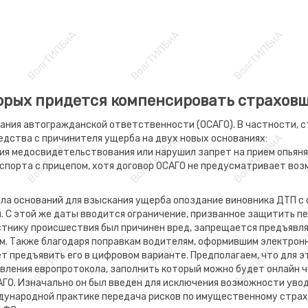
торых придется компенсировать страховщ
вания автогражданской ответственности (ОСАГО). В частности,
дства с причинителя ущерба на двух новых основаниях:
ия медосвидетельствования или нарушил запрет на прием опьяня
спорта с прицепом, хотя договор ОСАГО не предусматривает воз
исла оснований для взыскания ущерба опоздание виновника ДТП 
й. С этой же даты вводится ограничение, призванное защитить пе
тнику происшествия был причинен вред, запрещается предъявлять
ам. Также благодаря поправкам водителям, оформившим электронн
т предъявить его в цифровом варианте. Предполагаем, что для э
вления европротокола, заполнить который можно будет онлайн ч
АГО. Изначально он был введен для исключения возможности уво
дународной практике передача рисков по имущественному страхов