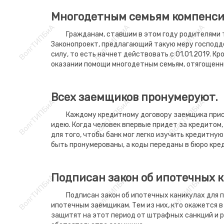
Многодетным семьям компенси
Гражданам, ставшим в этом году родителями 
Законопроект, предлагающий такую меру господде
силу, то есть начнет действовать с 01.01.2019. 
оказании помощи многодетным семьям, отягощен
Всех заемщиков пронумеруют.
Каждому кредитному договору заемщика прис
идею. Когда человек впервые придет за кредитом
для того, чтобы банк мог легко изучить кредитн
быть пронумерованы, а коды переданы в бюро кред
Подписан закон об ипотечных 
Подписан закон об ипотечных каникулах для 
ипотечным заемщикам. Тем из них, кто окажется в
защитят на этот период от штрафных санкций и р