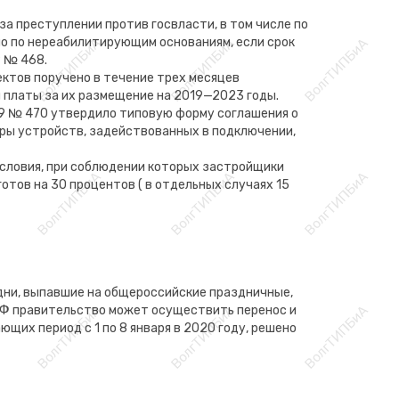
за преступлении против госвласти, в том числе по
ло по нереабилитирующим основаниям, если срок
9 № 468.
ектов поручено в течение трех месяцев
 платы за их размещение на 2019—2023 годы.
19 № 470 утвердило типовую форму соглашения о
тры устройств, задействованных в подключении,
условия, при соблюдении которых застройщики
отов на 30 процентов ( в отдельных случаях 15
дни, выпавшие на общероссийские праздничные,
К РФ правительство может осуществить перенос и
ющих период с 1 по 8 января в 2020 году, решено