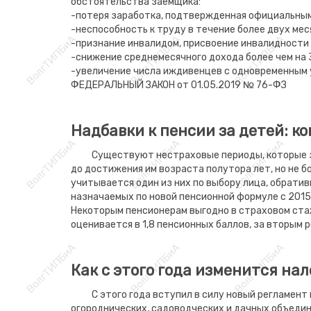
обстоятельства заемщика:
-потеря заработка, подтвержденная официальным
-неспособность к труду в течение более двух мес
-признание инвалидом, присвоение инвалидности I 
-снижение среднемесячного дохода более чем на 3
-увеличение числа иждивенцев с одновременным у
ФЕДЕРАЛЬНЫЙ ЗАКОН от 01.05.2019 № 76-ФЗ
Надбавки к пенсии за детей: ко
Существуют нестраховые периоды, которые з
до достижения им возраста полутора лет, но не б
учитывается один из них по выбору лица, обратив
назначаемых по новой пенсионной формуле с 2015
Некоторым пенсионерам выгодно в страховом стаже
оценивается в 1,8 пенсионных баллов, за вторым р
Как с этого года изменится на
С этого года вступил в силу новый регламент
огороднических, садоводческих и дачных объедин