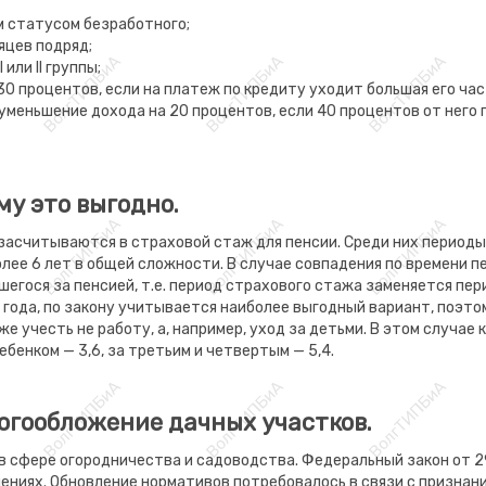
 статусом безработного;
яцев подряд;
или II группы;
0 процентов, если на платеж по кредиту уходит большая его час
меньшение дохода на 20 процентов, если 40 процентов от него 
му это выгодно.
асчитываются в страховой стаж для пенсии. Среди них периоды
олее 6 лет в общей сложности. В случае совпадения по времени 
шегося за пенсией, т.е. период страхового стажа заменяется пер
 года, по закону учитывается наиболее выгодный вариант, поэто
 учесть не работу, а, например, уход за детьми. В этом случае
ебенком — 3,6, за третьим и четвертым — 5,4.
логообложение дачных участков.
 в сфере огородничества и садоводства. Федеральный закон от 2
ениях. Обновление нормативов потребовалось в связи с призна