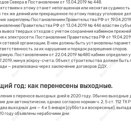
дов Севера в Постановлении от 13.04.2019 № 448.
пятствием к этому станет непогашенная или неснятая судимость 
 тех же деяний или прекращенное по этому поводу уголовное де
ния закреплены Постановлением Правительства РФ от 19.04.201
тановлению Правительства РФ от 13.04.2019 № 446 властям субъ
 вывоз твердых отходов с учетом сохранения кабмином прежней
ия к электросети. Постановление Правительства РФ от 19.04.20
и сетевой организации. В нем должны быть установлены параме
тветственность за их нарушение и порядок разрешения споров.
прямую. Постановлением от 22.04.2019 №480 кабмин определил 
7.2019, минуя эскроу-счета. Объект строительства должен быть г
щади — реализована через заключение договоров ДДУ.
щий год: как перенесены выходные.
ления о переносе выходных дней в 2020 году. Обычно выходные 
е дни автоматически, однако согласно нормам ч. 2, 5 ст. 112 Т
два выходных дня — 4 и 5 января (суббота и воскресенье), выпада
020 году объявлены нерабочими дни: