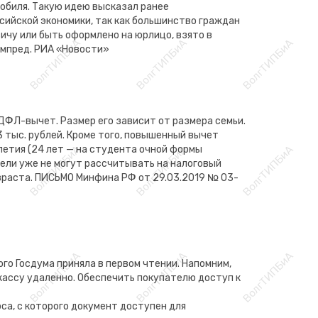
обиля. Такую идею высказал ранее
сийской экономики, так как большинство граждан
чу или быть оформлено на юрлицо, взято в
ампред. РИА «Новости»
ФЛ-вычет. Размер его зависит от размера семьи.
 3 тыс. рублей. Кроме того, повышенный вычет
летия (24 лет — на студента очной формы
тели уже не могут рассчитывать на налоговый
возраста. ПИСЬМО Минфина РФ от 29.03.2019 № 03-
о Госдума приняла в первом чтении. Напомним,
ассу удаленно. Обеспечить покупателю доступ к
са, с которого документ доступен для