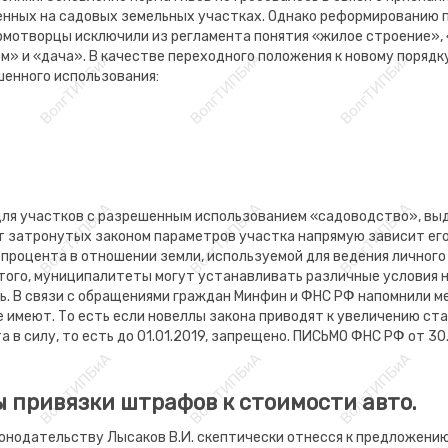
нных на садовых земельных участках. Однако реформированию по
рмотворцы исключили из регламента понятия «жилое строение»,
м» и «дача». В качестве переходного положения к новому порядк
енного использования:
для участков с разрешенным использованием «садоводство», в
От затронутых законом параметров участка напрямую зависит его
 процента в отношении земли, используемой для ведения личного
того, муниципалитеты могут устанавливать различные условия 
ь. В связи с обращениями граждан Минфин и ФНС РФ напомнили м
 имеют. То есть если новеллы закона приводят к увеличению ста
а в силу, то есть до 01.01.2019, запрещено. ПИСЬМО ФНС РФ от 
 привязки штрафов к стоимости авто.
конодательству Лысаков В.И. скептически отнесся к предложен