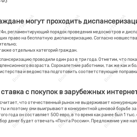
8-ФЗ
раждане могут проходить диспансеризац
24н, регламентирующий порядок проведения медосмотров и диспа
ющих право на бесплатную диспансеризацию. Согласно новшества
ительно;
 также отдельных категорий граждан.
спансеризацию проводили один раз в три года. Отметим, что по
дпенсионного возраста. Сорокалетние работники, так же как и бо
инистерства и ведомства подготовить соответствующие поправки
 ставка с покупок в зарубежных интерне
считает, что отечественный рынок не выдерживает конкуренции
аты и поэтому они выигрывают в конкурентной ценовой борьбе з
о года он составляет 500 евро, в то время как ранее был 1 тыс.
сбор денег будет отвечать «Почта России». Предложение уже нап