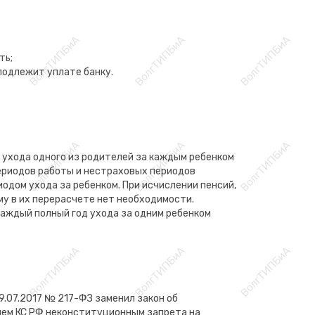
ть;
подлежит уплате банку.
 ухода одного из родителей за каждым ребенком
периодов работы и нестраховых периодов
иодом ухода за ребенком. При исчислении пенсий,
му в их перерасчете нет необходимости.
 каждый полный год ухода за одним ребенком
9.07.2017 № 217-ФЗ заменил закон об
нием КС РФ неконституционным запрета на