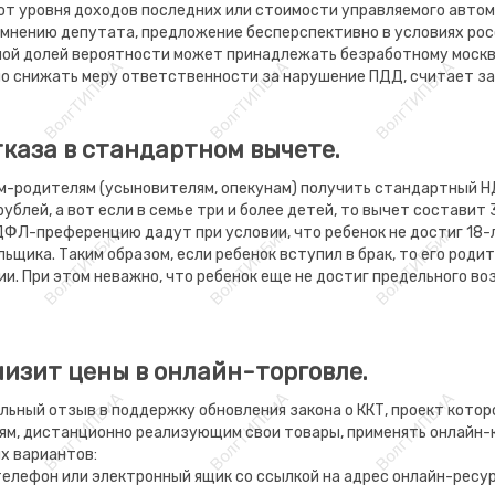
от уровня доходов последних или стоимости управляемого автом
 мнению депутата, предложение бесперспективно в условиях рос
шой долей вероятности может принадлежать безработному москви
жно снижать меру ответственности за нарушение ПДД, считает з
каза в стандартном вычете.
-родителям (усыновителям, опекунам) получить стандартный НД
 рублей, а вот если в семье три и более детей, то вычет составит
НДФЛ-преференцию дадут при условии, что ребенок не достиг 18-
ьщика. Таким образом, если ребенок вступил в брак, то его роди
нии. При этом неважно, что ребенок еще не достиг предельного 
низит цены в онлайн-торговле.
ный отзыв в поддержку обновления закона о ККТ, проект которог
м, дистанционно реализующим свои товары, применять онлайн-к
х вариантов:
телефон или электронный ящик со ссылкой на адрес онлайн-ресур