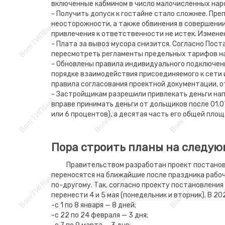
включенные кабмином в число малочисленных наро
- Получить допуск к гостайне стало сложнее. Пре
неосторожности, а также обвинения в совершении
привлечения к ответственности не истек. Измене
- Плата за вывоз мусора снизится. Согласно Пос
пересмотреть регламенты предельных тарифов на
- Обновлены правила индивидуального подключен
порядке взаимодействия присоединяемого к сети 
правила согласования проектной документации, о
- Застройщикам разрешили привлекать деньги на
вправе принимать деньги от дольщиков после 01.0
или 6 процентов), а десятая часть его общей пло
Пора строить планы на следую
Правительством разработан проект постанов
переносятся на ближайшие после праздника рабочи
по-другому. Так, согласно проекту постановления 
перенести 4 и 5 мая (понедельник и вторник). В 2
-с 1 по 8 января — 8 дней;
-с 22 по 24 февраля — 3 дня;