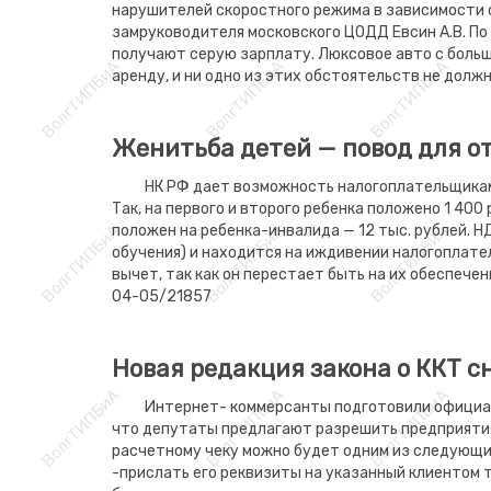
нарушителей скоростного режима в зависимости 
замруководителя московского ЦОДД Евсин А.В. По
получают серую зарплату. Люксовое авто с боль
аренду, и ни одно из этих обстоятельств не дол
Женитьба детей — повод для от
НК РФ дает возможность налогоплательщикам
Так, на первого и второго ребенка положено 1 400
положен на ребенка-инвалида — 12 тыс. рублей. 
обучения) и находится на иждивении налогоплател
вычет, так как он перестает быть на их обеспече
04-05/21857
Новая редакция закона о ККТ с
Интернет- коммерсанты подготовили официаль
что депутаты предлагают разрешить предприятия
расчетному чеку можно будет одним из следующи
-прислать его реквизиты на указанный клиентом 